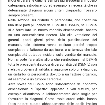
modi di parare le critiche sempre più frequenti al modello
categoriale, introducendo ad esempio la necessità che in
determinate diagnosi alcuni criteri diagnostici fossero
sempre presenti.
Nella sezione sui disturbi di personalità, che costituiva
una delle parti più deboli dei DSM-III e DSM-IV, nel DSM-5
si è formulato un nuovo modello dimensionale, basato
su una accuratissima ricerca. Ma alla votazione dei
garanti, pochi giorni prima della pubblicazione del
manuale, tale sistema venne escluso perché troppo
complesso e faticoso da applicare, e si temeva che tale
complessità potesse incidere sulle vendite del manuale.
Non si poté fare altro allora che reintrodurre nel DSM-5
tutte le precedenti diagnosi di personalità del DSM-IV, con
i relativi problemi di validità; si aggiunse solo una diagnosi,
un disturbo di personalità dovuto a un fattore organico,
ad esempio a un tumore cerebrale.
Altre novità del DSM-5 sono l’introduzione del concetto
dimensionale di “spettro” applicato a vari disturbi, per
esempio all’autismo, e l’abbassamento delle soglie per
formulare la diagnosi. Come molti autori critici hanno
fatto notare, questo abbassamento delle soglie implica