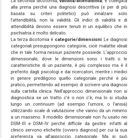
La seconda dicotomia,
validità/attendibilità
, è collegata
alla prima perché una diagnosi descrittiva (e per di più
basata su criteri politetici) può innalzare solo
l’attendibilità, non la validità. Gli indici di validità e di
attendibilità devono essere tenuti in un equilibro che in
psichiatria è molto delicato.
La terza dicotomia è
categorie/dimensioni
. Le diagnosi
categoriali presuppongono categorie, cioè malattie ideali
che in tale forma nessun paziente possiede. L’approccio
dimensionale, dove le dimensioni sono i tratti o le
caratteristiche di un paziente, è più complesso ma è il
preferito dagli psicologi e dai ricercatori, mentre i medici
in genere prediligono quello categoriale perché è più
pratico, permettendo ad esempio di scrivere una diagnosi
sulla cartella clinica. Nell’approccio dimensionale non si
diagnostica se un tratto c’è o non c’è, ma lo si studia
lungo un
continuum
(ad esempio l’umore, o l’ansia)
utilizzando scale di valutazione che vanno da un minimo
a un massimo. Il modello dimensionale non fu usato nei
DSM-III e DSM-IV perché difficile da gestire: infatti al
clinico servono etichette (ovvero diagnosi) per cui la sua
preferenza va all’approccio categoriale. Ma si può