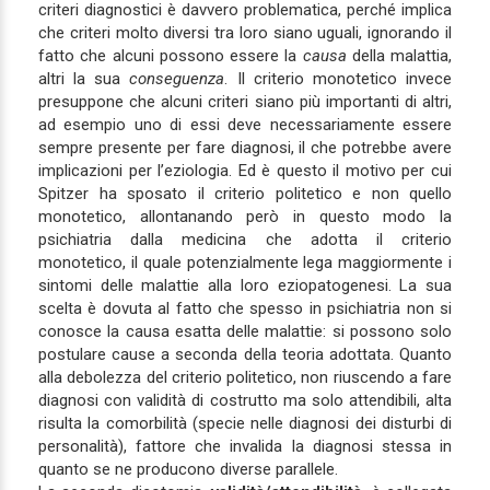
criteri diagnostici è davvero problematica, perché implica
che criteri molto diversi tra loro siano uguali, ignorando il
fatto che alcuni possono essere la
causa
della malattia,
altri la sua
conseguenza
. Il criterio monotetico invece
presuppone che alcuni criteri siano più importanti di altri,
ad esempio uno di essi deve necessariamente essere
sempre presente per fare diagnosi, il che potrebbe avere
implicazioni per l’eziologia. Ed è questo il motivo per cui
Spitzer ha sposato il criterio politetico e non quello
monotetico, allontanando però in questo modo la
psichiatria dalla medicina che adotta il criterio
monotetico, il quale potenzialmente lega maggiormente i
sintomi delle malattie alla loro eziopatogenesi. La sua
scelta è dovuta al fatto che spesso in psichiatria non si
conosce la causa esatta delle malattie: si possono solo
postulare cause a seconda della teoria adottata. Quanto
alla debolezza del criterio politetico, non riuscendo a fare
diagnosi con validità di costrutto ma solo attendibili, alta
risulta la comorbilità (specie nelle diagnosi dei disturbi di
personalità), fattore che invalida la diagnosi stessa in
quanto se ne producono diverse parallele.