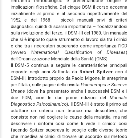
retroterra metodologico e presentandone origine e
implicazioni filosofiche. Dei cinque DSM il corso accenna
inizialmente al primo e al secondo rispettivamente del
1952 e del 1968 – piccoli manuali privi di criteri
diagnostici, quindi di scarsa importanza – focalizzandosi
sulla rivoluzione del terzo, il DSM-III del 1980. Un manuale
che si è imposto quale strumento di lavoro sia tra i clinici
e che tra i ricercatori superando come importanza l’ICD
(ovvero l’
International Classification of Diseases
)
dell’Organizzazione Mondiale della Sanità (OMS).
Il DSM-5 continua a seguire le caratteristiche principali
imposte negli anni Settanta da
Robert Spitzer
con il
DSM-III, introdotto proprio da Paolo Migone, in anteprima
per l’Italia, sulle pagine della rivista
Psicoterapia e Scienze
Umane
(dove ha presentato anche i successivi DSM e i
due PDM, cioè le due prime edizioni del
Manuale
Diagnostico Psicodinamico
). Il DSM-III è stato il primo ad
adottare un criterio non teorico ma descrittivo, che
consiste non nel cogliere le cause della malattia, ma nel
descrivere i sintomi così come li vede il clinico: così
facendo Spitzer superava lo scoglio delle diverse teorie
che impediva ai clinici di trovare un accordo sul metodo