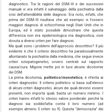
diagnostico. Tra le ragioni del DSM-III e dei successivi
manuali vi era infatti il salvataggio della psichiatria dalla
crisi dell’attendibilità delle diagnosi. Era noto, infatti, che
prima del DSM-III risultava che ad esempio vi fossero
maggiori diagnosi di schizofrenia negli Stati Uniti che in
Europa, ed è stato possibile dimostrare che questa
differenza non era epidemiologica ma diagnostica, cioè
dovuta a diversi criteri per fare diagnosi.
Ma quali sono i problemi dell’approccio descrittivo? Il più
evidente è che il criterio descrittivo ha paradossalmente
allontanato la psichiatria dalla medicina, che segue invece
criteri eziopatogenetici, ovvero centrati sul rapporto
causa/cura. Migone mette poi in luce alcune dicotomie
dei DSM.
La prima dicotomia,
politetico/monotetico
, è riferita ai
criteri diagnostici. Il criterio politetico si basa sull’elenco
di alcuni criteri diagnostici, alcuni dei quali devono essere
presenti, non importa quali, basta un numero minimo. I
criteri hanno infatti lo stesso valore ponderale: perché la
diagnosi sia soddisfatta conta il loro numero (ad
esempio almeno 5 criteri su 9). Questa “democrazia” dei