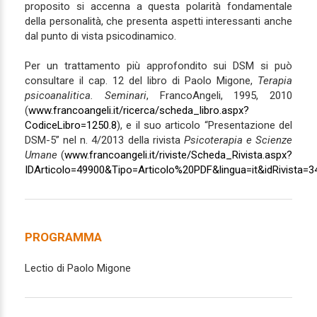
proposito si accenna a questa polarità fondamentale
della personalità, che presenta aspetti interessanti anche
dal punto di vista psicodinamico.
Per un trattamento più approfondito sui DSM si può
consultare il cap. 12 del libro di Paolo Migone,
Terapia
psicoanalitica. Seminari
, FrancoAngeli, 1995, 2010
(
www.francoangeli.it/ricerca/scheda_libro.aspx?
CodiceLibro=1250.8
), e il suo articolo “Presentazione del
DSM-5” nel n. 4/2013 della rivista
Psicoterapia e Scienze
Umane
(
www.francoangeli.it/riviste/Scheda_Rivista.aspx?
IDArticolo=49900&Tipo=Articolo%20PDF&lingua=it&idRivista=3
PROGRAMMA
Lectio di Paolo Migone