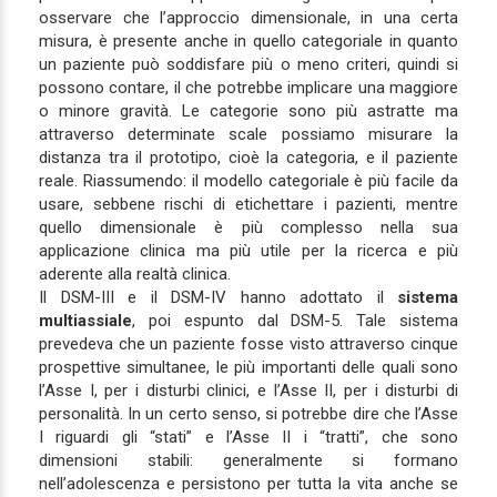
osservare che l’approccio dimensionale, in una certa
misura, è presente anche in quello categoriale in quanto
un paziente può soddisfare più o meno criteri, quindi si
possono contare, il che potrebbe implicare una maggiore
o minore gravità. Le categorie sono più astratte ma
attraverso determinate scale possiamo misurare la
distanza tra il prototipo, cioè la categoria, e il paziente
reale. Riassumendo: il modello categoriale è più facile da
usare, sebbene rischi di etichettare i pazienti, mentre
quello dimensionale è più complesso nella sua
applicazione clinica ma più utile per la ricerca e più
aderente alla realtà clinica.
Il DSM-III e il DSM-IV hanno adottato il
sistema
multiassiale
, poi espunto dal DSM-5. Tale sistema
prevedeva che un paziente fosse visto attraverso cinque
prospettive simultanee, le più importanti delle quali sono
l’Asse I, per i disturbi clinici, e l’Asse II, per i disturbi di
personalità. In un certo senso, si potrebbe dire che l’Asse
I riguardi gli “stati” e l’Asse II i “tratti”, che sono
dimensioni stabili: generalmente si formano
nell’adolescenza e persistono per tutta la vita anche se