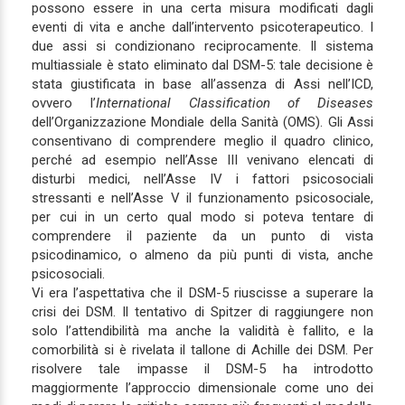
possono essere in una certa misura modificati dagli
eventi di vita e anche dall’intervento psicoterapeutico. I
due assi si condizionano reciprocamente. Il sistema
multiassiale è stato eliminato dal DSM-5: tale decisione è
stata giustificata in base all’assenza di Assi nell’ICD,
ovvero l’
International Classification of Diseases
dell’Organizzazione Mondiale della Sanità (OMS). Gli Assi
consentivano di comprendere meglio il quadro clinico,
perché ad esempio nell’Asse III venivano elencati di
disturbi medici, nell’Asse IV i fattori psicosociali
stressanti e nell’Asse V il funzionamento psicosociale,
per cui in un certo qual modo si poteva tentare di
comprendere il paziente da un punto di vista
psicodinamico, o almeno da più punti di vista, anche
psicosociali.
Vi era l’aspettativa che il DSM-5 riuscisse a superare la
crisi dei DSM. Il tentativo di Spitzer di raggiungere non
solo l’attendibilità ma anche la validità è fallito, e la
comorbilità si è rivelata il tallone di Achille dei DSM. Per
risolvere tale impasse il DSM-5 ha introdotto
maggiormente l’approccio dimensionale come uno dei