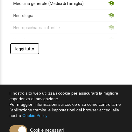
Medicina generale (Medici di famiglia)
Neurologia
Neuropsichiatria infantile
Pediatria
leggi tutto
Pediatria (pediatri di libera scelta)
Psichiatria
Psicoterapia
Psicologo
Il nostro sito web utilizza i cookie per assicurarti la migliore
home
chi siamo
come partecipare
banche dati
assistenza
esperienza di navigazione.
Psicologia
contatti
catalogo
cookie
privacy
condizioni d'uso
Per maggiori informazioni sui cookie e su come controllarne
l'abilitazione tramite le impostazioni del browser accedi alla
Psicoterapia
nostra
Cookie Policy
.
Assistente sanitario
Cookie necessari