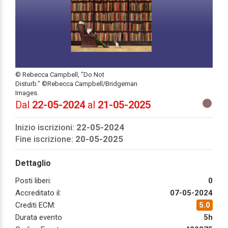
© Rebecca Campbell, "Do Not
Disturb." ©Rebecca Campbell/Bridgeman
Images.
Dal
22-05-2024
al
21-05-2025
Inizio iscrizioni:
22-05-2024
Fine iscrizione:
20-05-2025
Dettaglio
Posti liberi:
0
Accreditato il:
07-05-2024
Crediti ECM:
5.0
Durata evento
5h